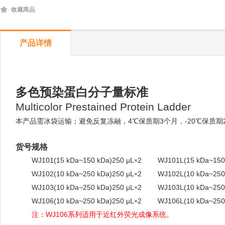
收藏商品
产品详情
多色预染蛋白分子量标准
Multicolor Prestained Protein Ladder
本产品需冰袋
运输；
避免反复冻融，
4
℃
保质期
3
个月，
-
2
0
℃
保质期
货号规格
good
WJ101(15
kDa~150
kDa)250
μL
2
good
WJ101L(15
kDa~150
×
good
WJ102(10
kDa~250
kDa)250
μL
2
good
WJ102L(10
kDa~250
×
good
WJ103(10
kDa~250
kDa)250
μL
2
good
WJ103L(10
kDa~250
×
good
WJ106(10
kDa~250
kDa)250
μL
2
good
WJ106L(10
kDa~250
×
good
注：WJ106系列适用于近红外荧光成像系统。