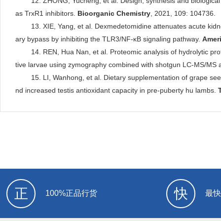
good
12. ZHONG, Yucheng, et al. Design, synthesis and biologica
as TrxR1 inhibitors.
Bioorganic Chemistry
, 2021, 109: 104736.
good
13. XIE, Yang, et al. Dexmedetomidine attenuates acute kidne
ary bypass by inhibiting the TLR3/NF-κB signaling pathway.
Ameri
good
14. REN, Hua Nan, et al. Proteomic analysis of hydrolytic prote
tive larvae using zymography combined with shotgun LC-MS/MS
good
15. LI, Wanhong, et al. Dietary supplementation of grape seed
nd increased testis antioxidant capacity in pre-puberty hu lambs.
正
快
100%正品行货
最快