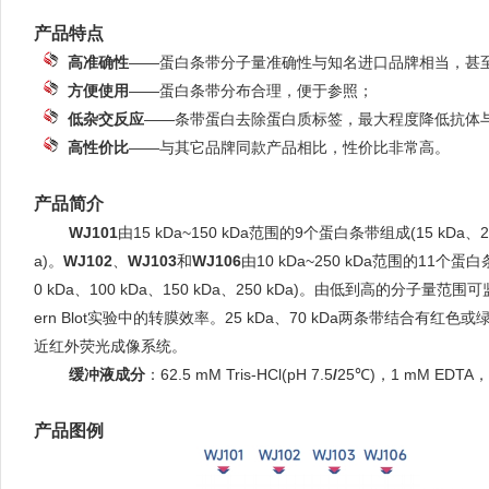
产品特点
g
d
高准确
性
——
蛋白条带分子量准确性与知名进口品牌相当，甚
g
d
方便使用
——
蛋白条带分布合理，便于参照；
g
d
低杂交反应
——
条带蛋白去除蛋白质标签，最大程度降低抗体
g
d
高性
价
比
——与其它品牌同款产品相比，性价比非常高。
产品简介
good
WJ10
1
由
1
5
kD
a
~
1
5
0
kD
a
范围
的
9
个蛋白条带组成
(
1
5
kD
a
、2
a
)
。
WJ1
0
2
、
WJ10
3
和
WJ106
由
1
0
kD
a
~
25
0
kD
a
范围
的
1
1
个蛋白
0
kD
a
、
10
0
kD
a
、
15
0
kD
a
、
25
0
kD
a
)
。由低到高的分子量范围可
ern
Blo
t
实验中的转膜效率。
2
5
kD
a
、
7
0
kD
a
两
条带结合有红色
或
近红外荧光成像系统
。
good
缓冲液成分
：62.
5
mM Tris-HCl
(
pH 7.5
/
25
℃
)
，
1
mM EDTA
，
产品图例