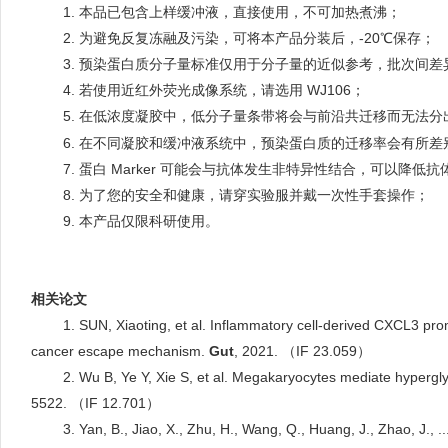
good
1.
本品已包含上样缓冲液，直接使用，不可加热煮沸
；
good
2. 为避免反复冻融及污染，可将本产品分装后，-20℃保存；
good
3. 预染蛋白质分子量标准仅用于分子量的近似参考，批次间差
good
4. 若使用近红外荧光成像系统，请选用 WJ106；
good
5. 在低浓度凝胶中，低分子量条带将会与前沿共迁移而无法分
good
6.
在不同凝胶和缓冲液系统中，预染蛋白质的迁移率会有所差
good
7.
蛋白 Marker 可能会与抗体发生非特异性结合，可以降
good
8. 为了您的安全和健康，请穿实验服并戴一次性手套操作；
good
9. 本产品仅限科研使用。
相关论文
good
1. SUN, Xiaoting, et al. Inflammatory cell-derived CXCL3 pr
cancer escape
mechanism.
Gut
, 2021. （IF 23.059）
good
2. Wu B, Ye Y, Xie S, et al. Megakaryocytes mediate hyperg
5522. （IF 12.701）
good
3. Yan, B., Jiao, X., Zhu, H., Wang, Q., Huang, J., Zhao, J.,