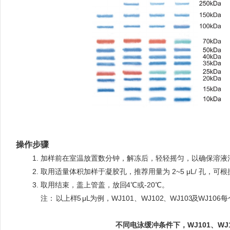
操作步骤
good
1. 加样前在室温放置数分钟，解冻后，轻轻摇匀，以确保溶液
good
2.
取用适量体积加样于凝胶孔，推荐用量为 2~5 μL/ 孔，可
good
3.
取用结束，盖上管盖，放
回
4
℃
或
-
20
℃。
good3.
注
：
以上
样
5
μ
L
为例，WJ101、WJ10
2、
WJ10
3及
WJ106
每
不同电泳缓冲条件下，WJ101、WJ10