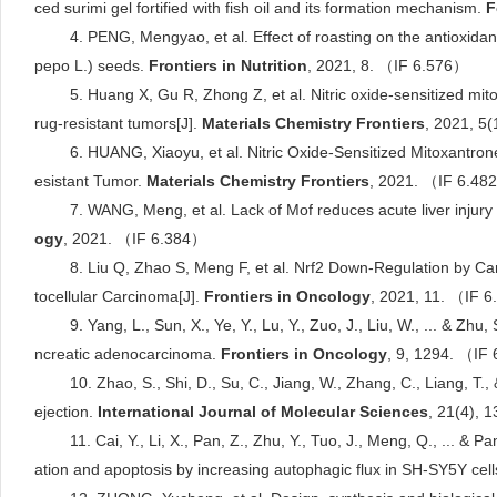
ced surimi gel fortified with fish oil and its formation mechanism.
F
good
4. PENG, Mengyao, et al. Effect of roasting on the antioxidant
pepo L.) seeds.
Frontiers in
Nutritio
n
, 2021, 8. （IF 6.576）
good
5. Huang X, Gu R, Zhong Z, et al. Nitric oxide-sensitized mi
rug-resistant tumors[J].
Materials Chemistry Frontiers
, 2021, 5
good
6. HUANG, Xiaoyu, et al. Nitric Oxide-Sensitized Mitoxantr
esistant Tumor.
Materials
Chemistry Frontiers
, 2021. （IF 6.48
good
7. WANG, Meng, et al. Lack of Mof reduces acute liver injury b
ogy
, 2021. （IF 6.384）
good
8. Liu Q, Zhao S, Meng F, et al. Nrf2 Down-Regulation by Ca
tocellular Carcinoma[J].
Fr
ontiers
in Oncolo
gy
, 2021, 11. （IF 
good
9. Yang, L., Sun, X., Ye, Y., Lu, Y., Zuo, J., Liu, W., ... & Zh
ncreatic adenocarcinoma.
Frontiers in
Oncol
og
y
, 9, 1294. （IF
good
10. Zhao, S., Shi, D., Su, C., Jiang, W., Zhang, C., Liang, T
ejection.
International Journal of Molecular Sciences
, 21(4), 
good
11. Cai, Y., Li, X., Pan, Z., Zhu, Y., Tuo, J., Meng, Q., ... 
ation and apoptosis by increasing autophagic flux in SH-SY5Y cel