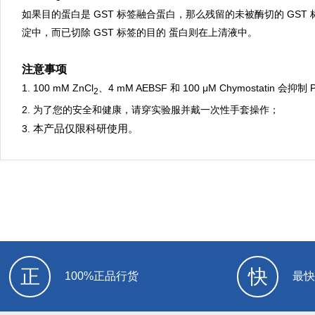
如果目的蛋白是 GST 标签融合蛋白，那么残留的未被酶切的 GST 标签
淀中，而已切除 GST 标签的目的 蛋白则在上清液中
。
注意事项
1. 100 mM ZnCl
、4 mM AEBSF 和 100 μM Chymostatin 会抑
2
2.
为了您的安全和健康，请穿实验服并戴一次性手套操作
；
本产品仅限科研使用
。
3.
正
快
100%正品行货
最快