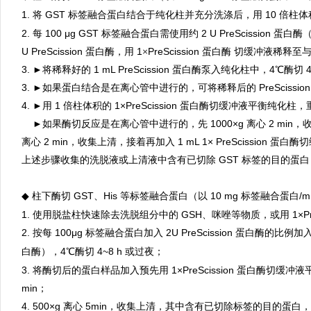
1.
将 GST 标签融合蛋白结合于纯化柱并充分洗涤后，用 10 倍柱体
2.
每 100 μg GST 标签融合蛋白需使用约 2 U PreScissio
U PreScission 蛋白酶，用 1
×
PreScission 蛋白酶 切缓冲液稀释
3. ►将稀释好的 1 mL PreScission 蛋白酶泵入纯化柱中，4℃酶切 
3. ►如果蛋白结合是在离心管中进行的，可将稀释后的 PreScissi
4. ►用 1 倍柱体积的 1×PreScission 蛋白酶切缓冲液平衡
4.
►
如果酶切反应是在离心管中进
行的，先 1000×g 离心 2 min，
离心 2 min，收集上清，接着再加入 1 mL 1× PreScission 蛋
上述步骤收集的洗脱液或上清液中含有已切除 GST 标签的目的蛋白，而 G
柱下酶
切 GST、His 等标签融合蛋白（以 10 mg 标签
融合蛋白/m
◆
1. 使用脱盐柱快速除去洗脱组分中
的 GSH、咪唑等物质，或用 1×
P
2.
每 100μg 标签融合蛋白加入 2U PreScission 蛋白酶的比例加
按
白酶），4℃酶切 4
~8 h
或过夜；
3.
将酶切后的蛋白样品加入
预先用
1×PreScission 蛋白酶切
min；
4.
500×g 离心 5min，收集上清，其中含有已切除标签的目的蛋白，Pre