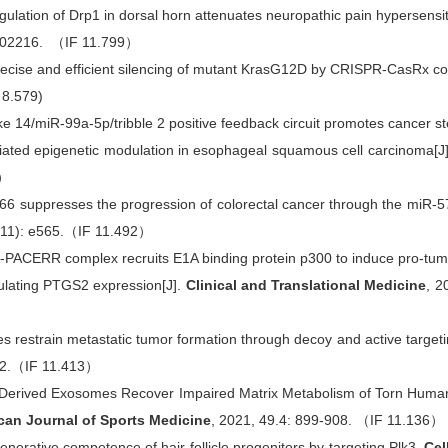
egulation of Drp1 in dorsal horn attenuates neuropathic pain hypersensiti
 102216. （IF 11.799）
. Precise and efficient silencing of mutant KrasG12D by CRISPR-CasRx co
 8.579)
ike 14/miR‐99a‐5p/tribble 2 positive feedback circuit promotes cancer st
iated epigenetic modulation in esophageal squamous cell carcinoma[J
2）
666 suppresses the progression of colorectal cancer through the miR
1(11): e565.（IF 11.492）
A‐PACERR complex recruits E1A binding protein p300 to induce pro‐t
gulating PTGS2 expression[J].
Clinical and Translational Medicine
, 2
s restrain metastatic tumor formation through decoy and active targetin
22.（IF 11.413）
–Derived Exosomes Recover Impaired Matrix Metabolism of Torn Human
can Journal of Sports Medicine
, 2021, 49.4: 899-908. （IF 11.136）
enerative competence of hair follicle progenitors by targeting Plk3.
Cel