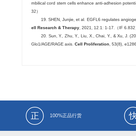
mbilical cord stem cells enhance anti-adhesion potentia
32）
good
19. SHEN, Junjie, et al. EGFL6 regulates angioge
ell Research & Therapy
, 2021, 12.1: 1-17.（IF 6.83
good
20. Sun, Y., Zhu, Y., Liu, X., Chai, Y., & Xu, J.
Glo1/AGE/RAGE axis.
Cell Proliferation
, 53(8), e12
正
100%正品行货