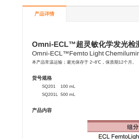
产品详情
Omni-ECL™
超灵敏化学发光检测
Omni-ECL™Femto
Light
Chemilumin
本产品常温
运输；避光保存
于
2
~
8
℃
，保质期
12个月。
货号规格
good
SQ201
100 mL
good
SQ201L
500 mL
产品内容