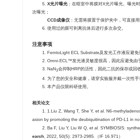
good
5.
X光片曝光
：在暗室中将膜对X光片曝光。曝光
次曝光；
good1.
CCD
成像仪
：无需将膜置于保护夹中，可直接用
good
6.
使用过的膜可剥离抗体后进行多次杂交。
注意事项
good
1.
FemtoLight ECL Substrate及发光工
good
2.
Omni-ECL™发光液灵敏度很高，因此应避
good
3.
NaN
会抑制HRP的活性，因此二抗的保存或回收
3
good
4.
为了您的安全和健康，请穿实验服并戴一次性手
good
5.
本产品仅限科研使用。
相关论文
good
1. 1.Liu Z, Wang T, She Y, et al. N6-methyladeno
asion by promoting the deubiquitination of PD-L1 in no
good
2. Ba F, Liu Y, Liu W Q, et al. SYMBIOSIS: synthe
earch
, 2022, 50(5): 2973-2985.（IF 16.971）