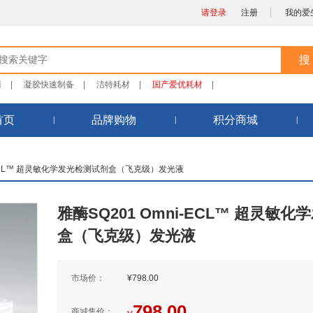
请登录
注册
我的爱
清
|
凝胶快速制备
|
洁特耗材
|
国产爱优耗材
|
首页
品牌购物
积分商城
i-ECL™ 超灵敏化学发光检测试剂盒（飞克级）发光液
雅酶SQ201 Omni-ECL™ 超灵敏
盒（飞克级）发光液
市场价：
¥798.00
798.00
商城售价：