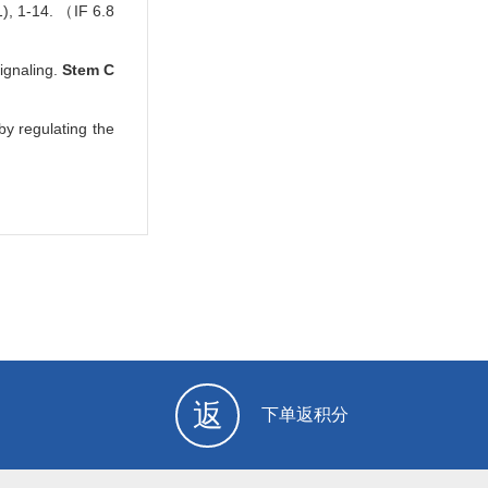
1), 1-14. （IF 6.8
ignaling.
Stem C
by regulating the
返
下单返积分