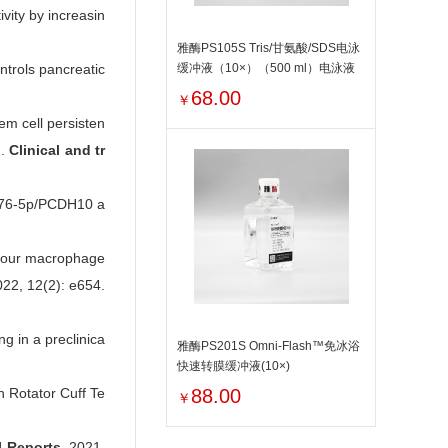
vity by increasin
雅酶PS105S Tris/甘氨酸/SDS电泳
ntrols pancreatic
缓冲液（10×）（500 ml）电泳液
68.00
￥
em cell persisten
].
Clinical and tr
‐576‐5p/PCDH10 a
umour macrophage
022, 12(2): e654.
g in a preclinica
雅酶PS201S Omni-Flash™免冰浴
快速转膜缓冲液(10×)
 Rotator Cuff Te
88.00
￥
l Reports
, 2021,