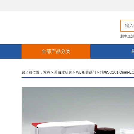
胎牛血
全部产品分类
您当前位置：
首页
>
蛋白质研究
>
WB相关试剂
>
雅酶SQ201 Omn