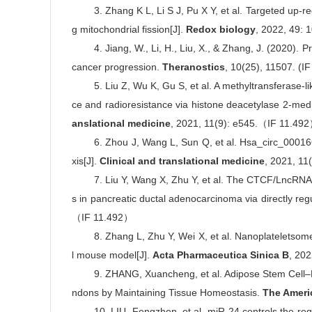
good
3. Zhang K L, Li S J, Pu X Y, et al. Targeted up-r
g mitochondrial fission[J].
Redox biology
, 2022, 49:
good
4.
Jiang, W., Li, H., Liu, X., & Zhang, J. (2020)
cancer progression.
Theranostics
, 10(25), 11507. (IF
good
5. Liu Z, Wu K, Gu S, et al. A methyltransferase‐l
ce and radioresistance via histone deacetylase 2‐med
anslational medicine
, 2021, 11(9): e545.（IF 11.49
good
6. Zhou J, Wang L, Sun Q, et al. Hsa_circ_0001
xis[J].
Clinical and translational medicine
, 2021, 1
good
7. Liu Y, Wang X, Zhu Y, et al. The CTCF/LncRN
s in pancreatic ductal adenocarcinoma via
directly re
（IF 11.492）
good
8. Zhang L, Zhu Y, Wei X, et al. Nanoplateletsome
l mouse model[J].
Acta Pharmaceutica Sinica B
, 20
good
9. ZHANG, Xuancheng, et al. Adipose Stem Cell
ndons by Maintaining Tissue Homeostasis.
The Ameri
good
10. LIU, Fengzhen, et al. miR-24 controls the reg