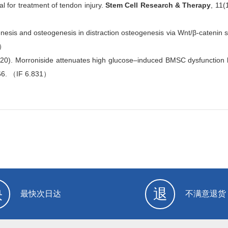
l for treatment of tendon injury.
Stem Cell Research & Therapy
, 11(
nesis and osteogenesis in distraction osteogenesis via Wnt/β-catenin s
2）
 (2020). Morroniside attenuates high glucose–induced BMSC dysfunction 
866. （IF 6.831）
快
退
最快次日达
不满意退货