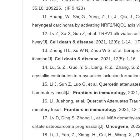
35.10: 109225.（IF 9.423）
good
11. Huang, W., Shi, G., Yong, Z., Li, J., Qiu, J.,
haryngeal carcinoma by activating NRF2/NQO1 axis v
good
12. Lv Z, Xu X, Sun Z, et al. TRPV1 alleviates os
hway[J].
Cell death & disease
, 2021, 12(6): 1-14.（
good
13. Zheng H L, Xu W N, Zhou W S, et al. Berapr
itination[J].
Cell death & disease
, 2021, 12(5): 1-16
good
14. Lu, S. Z., Guo, Y. S., Liang, P. Z., Zhang, S. Z
crystallin contributes to α-synuclein inclusion formatio
good
15. Li J, Sun Z, Luo G, et al. Quercetin attenuate
flammatory insult[J].
Frontiers in immunology
, 2021
good
16. LI, Juehong, et al. Quercetin Attenuates Trau
mmatory Insult.
Frontiers in immunology
, 2021, 12
good
17. Lv D, Ding S, Zhong L, et al. M6A demethyl
cilitate osteosarcoma progression[J].
Oncogene
, 202
good
18. Li, J., Yao, Z., Xiong, H., Cui, H., Wang, X.,