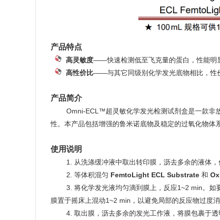
产品特点
g
d
高灵敏度
——快速检测低至飞克量的蛋白，性能明
g
d
高性价比
——与其它同级别化学发光底物相比，性
产品简介
good
Omni-ECL™超灵敏化学发光检测试剂盒是一款
性。本产品包括增强的鲁米诺底物及稳定的过氧化物体系，能
使用说明
good
1.
从洗涤缓冲液中取出转印膜，沥去多余的液体，
good
2.
等体积混匀
FemtoLight ECL
Substrate
和
Ox
good
3.
将化学发光液均匀滴到膜上，反应1~2 min
膜置于摇床上混动1~2 min，以避免局部的反应物过
good
4.
取出膜，沥去多余的发光工作液，将膜包裹于透