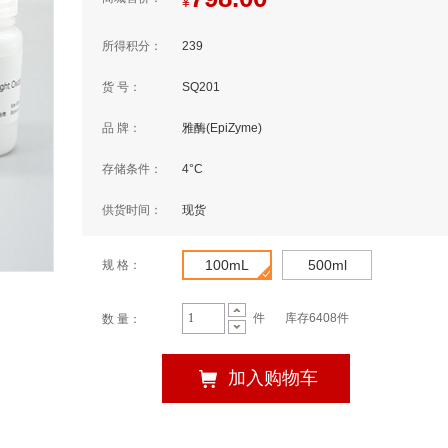
¥
所得积分：
239
货 号：
SQ201
品 牌：
雅酶(EpiZyme)
存储条件：
4°C
供货时间：
现货
100mL
500ml
规 格：
件
库存6408件
数 量：