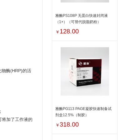
雅酶PS108P 无蛋白快速封闭液
（1×）（可替代脱脂奶粉）
128.00
￥
酶(HRP)的活
。
雅酶PG113 PAGE凝胶快速制备试
；
剂盒12.5%（制胶）
可将加了工作液的
318.00
￥