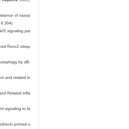
sistance of nasop
F 6.304)
rf2 signaling pat
uced Runx2 ubiqu
c autophagy by αB-
ion and related in
and Related Infla
 signaling to fa
tothecin primed u