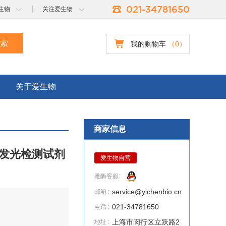
021-34781650
生物
关注爱生物
我的购物车
（
0
）
关于爱生物
商家信息
化学发光检测试剂
爱生物自营
雅酶客服:
service@yichenbio.cn
邮箱 :
021-34781650
电话 :
上海市闵行区立跃路2
地址 :