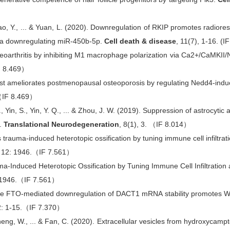
 Cao, Y., ... & Yuan, L. (2020). Downregulation of RKIP promotes radiore
ia downregulating miR-450b-5p.
Cell death & disease
, 11(7), 1-16. (I
teoarthritis by inhibiting M1 macrophage polarization via Ca2+/CaMKII/N
IF 8.469）
ost ameliorates postmenopausal osteoporosis by regulating Nedd4-ind
.（IF 8.469）
., Yin, S., Yin, Y. Q., ... & Zhou, J. W. (2019). Suppression of astrocyti
n.
Translational Neurodegeneration
, 8(1), 3. （IF 8.014）
s trauma-induced heterotopic ossification by tuning immune cell infiltrat
, 12: 1946.（IF 7.561）
ma-Induced Heterotopic Ossification by Tuning Immune Cell Infiltration 
: 1946.（IF 7.561）
ase FTO-mediated downregulation of DACT1 mRNA stability promotes Wnt
2: 1-15.（IF 7.370）
 Zheng, W., ... & Fan, C. (2020). Extracellular vesicles from hydroxycamp