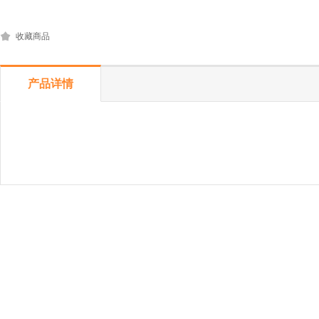
收藏商品
产品详情
Tubes8连管 8联管 八联管 八连管