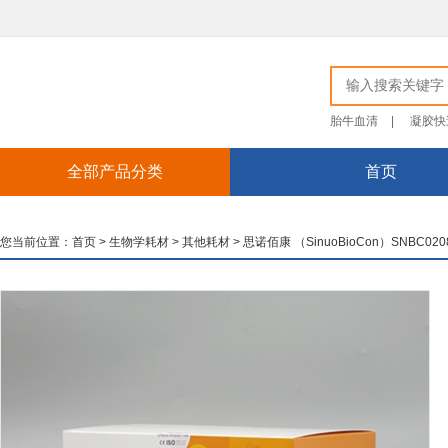
胎牛血清
|
凝胶快
全部产品分类
首页
您当前位置：
首页
>
生物学耗材
>
其他耗材
>
思诺佰康 （SinuoBioCon）SNBC0208