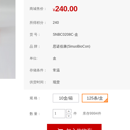
240.00
商城售价：
¥
所得积分：
240
货 号：
SNBC0208C-盒
品 牌：
思诺佰康(SinuoBioCon)
单位:
盒
存储条件：
常温
供货时间：
现货
10盒/箱
125条/盒
规 格：
件
库存9994件
数 量：