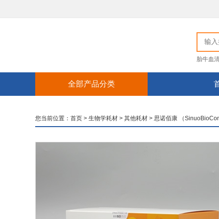
胎牛血
全部产品分类
您当前位置：
首页
>
生物学耗材
>
其他耗材
>
思诺佰康 （SinuoBioCon