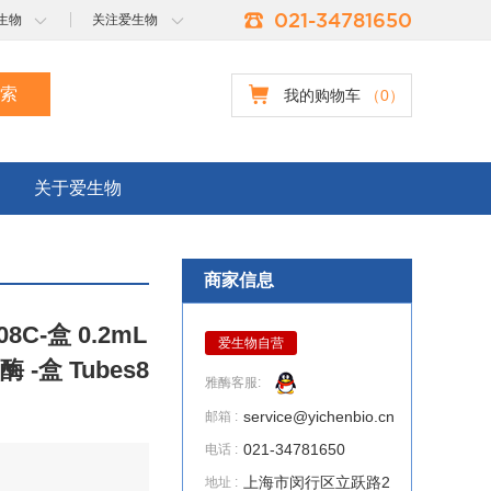
021-34781650
生物
关注爱生物
我的购物车
（
0
）
关于爱生物
商家信息
8C-盒 0.2mL
爱生物自营
-盒 Tubes8
雅酶客服:
service@yichenbio.cn
邮箱 :
021-34781650
电话 :
上海市闵行区立跃路2
地址 :