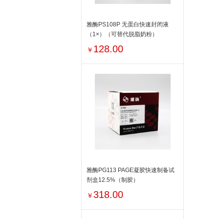
雅酶PS108P 无蛋白快速封闭液
（1×）（可替代脱脂奶粉）
128.00
￥
雅酶PG113 PAGE凝胶快速制备试
剂盒12.5%（制胶）
318.00
￥