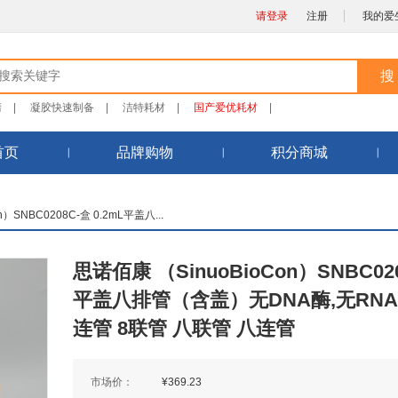
请登录
注册
我的爱
清
|
凝胶快速制备
|
洁特耗材
|
国产爱优耗材
|
首页
品牌购物
积分商城
）SNBC0208C-盒 0.2mL平盖八...
思诺佰康 （SinuoBioCon）SNBC020
平盖八排管（含盖）无DNA酶,无RNA酶 
连管 8联管 八联管 八连管
市场价：
¥369.23